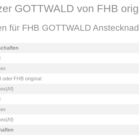
tzer GOTTWALD von FHB orig
nen für FHB GOTTWALD Anstecknade
schaften
d
sex
B
oder
FHB original
ex(Af)
d
sex
ex(Af)
haften