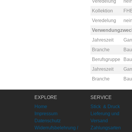
Veredelung
nei
Kollektion
FHB
Veredelung
nei
Verwendungzwec
Jahreszeit
Gan
Branche
Bau
Berufsgruppe
Bau
Jahreszeit
Gan
Branche
Bau
EXPLORE
SERVICE
Home
Stick & Druck
Impressum
Lieferung und
Datenschutz
Versand
Widerrufsbelehrung /
Zahlungsarten