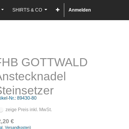
SHIRTS & CO
Anmelden
FHB GOTTWALD
Anstecknadel
teinsetzer
ikel-Nr.:
89430-80
zeige Preis inkl. MwSt.
2,20
€
gl. Versandkosten)