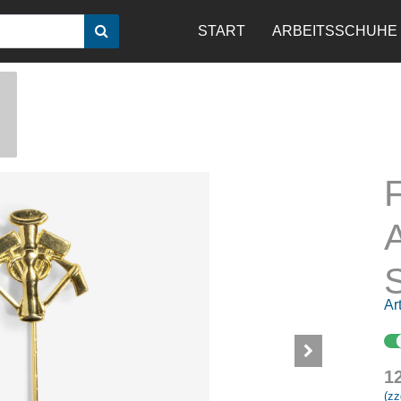
START
ARBEITSSCHUHE
S
Art
1
(zz