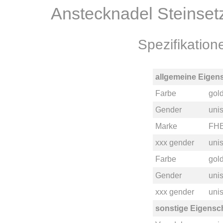
Anstecknadel Steinse
Spezifikatio
allgemeine Eigen
Farbe
gol
Gender
uni
Marke
FH
xxx gender
unis
Farbe
gol
Gender
uni
xxx gender
unis
sonstige Eigensc