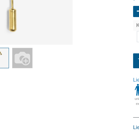
K
Li
un
e
Li