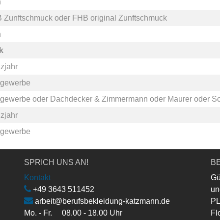
n
 Zunftschmuck
oder
FHB original Zunftschmuck
n
k
zjahr
gewerbe
gewerbe
oder
Dachdecker & Zimmermann
oder
Maurer
oder
Sc
zjahr
gewerbe
SPRICH UNS AN!
BE
Kontakt
Gü
+49 3643 511452
un
arbeit@berufsbekleidung-katzmann.de
PL
Mo. - Fr. 08.00 - 18.00 Uhr
Fl