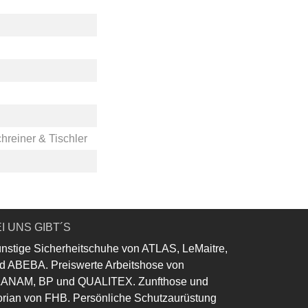
hreiner & Tischler
I UNS GIBT´S
nstige Sicherheitschuhe von ATLAS, LeMaitre,
d ABEBA. Preiswerte Arbeitshose von
ANAM, BP und QUALITEX. Zunfthose und
orian von FHB. Persönliche Schutzaurüstung