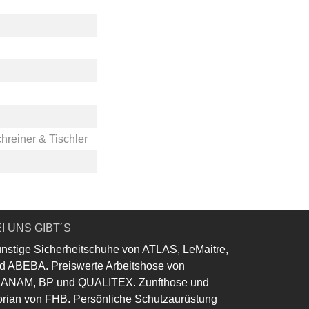
hreiner & Tischler
I UNS GIBT´S
nstige Sicherheitschuhe von ATLAS, LeMaitre,
d ABEBA. Preiswerte Arbeitshose von
ANAM, BP und QUALITEX. Zunfthose und
orian von FHB. Persönliche Schutzaurüstung