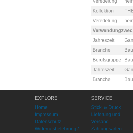
Veredelung
nei
Kollektion
FHB
Veredelung
nei
Verwendungzwec
Jahreszeit
Gan
Branche
Bau
Berufsgruppe
Bau
Jahreszeit
Gan
Branche
Bau
EXPLORE
SERVICE
Home
Stick & Druck
Impressum
Lieferung und
Datenschutz
Versand
Widerrufsbelehrung /
Zahlungsarten