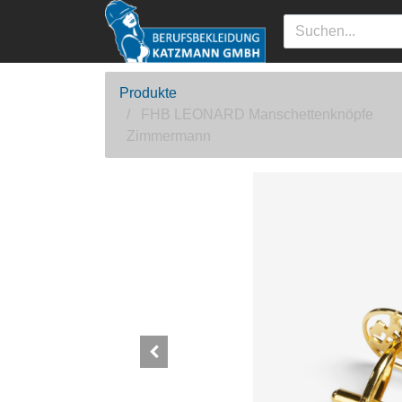
Produkte
FHB LEONARD Manschettenknöpfe
Zimmermann