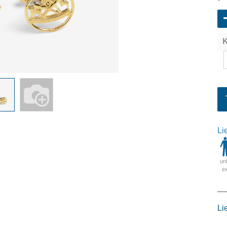
K
Li
un
e
Li