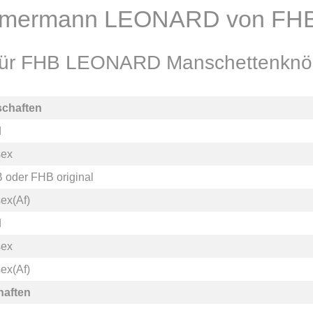
mmermann LEONARD von FHB 
n für FHB LEONARD Manschettenkn
schaften
d
sex
B
oder
FHB original
ex(Af)
d
sex
ex(Af)
haften