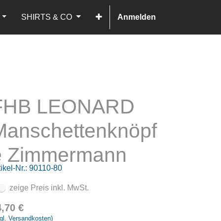
SHIRTS & CO
Anmelden
FHB LEONARD
Manschettenknöpf
e Zimmermann
ikel-Nr.:
90110-80
zeige Preis inkl. MwSt.
4,70
€
gl. Versandkosten)