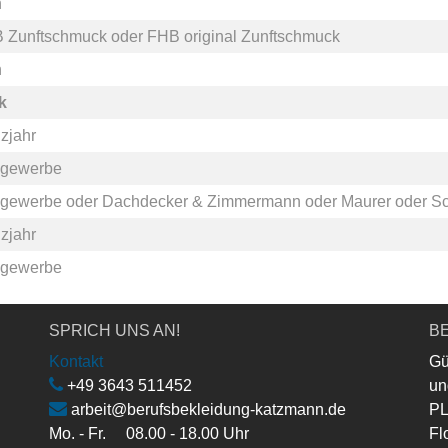
n
 Zunftschmuck
oder
FHB original Zunftschmuck
n
k
zjahr
gewerbe
gewerbe
oder
Dachdecker & Zimmermann
oder
Maurer
oder
Sc
zjahr
gewerbe
SPRICH UNS AN!
BE
Kontakt
Gü
+49 3643 511452
un
arbeit@berufsbekleidung-katzmann.de
PL
Mo. - Fr. 08.00 - 18.00 Uhr
Fl