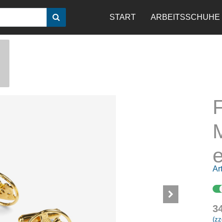
START
ARBEITSSCHUHE
Art
3
(zz