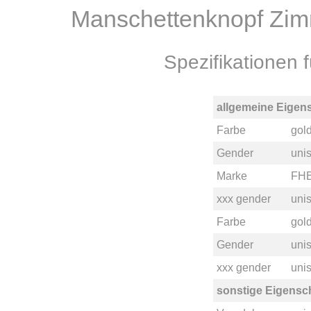
Manschettenknopf Zi
Spezifikatione
allgemeine Eigen
Farbe
gol
Gender
uni
Marke
FH
xxx gender
unis
Farbe
gol
Gender
uni
xxx gender
unis
sonstige Eigensc