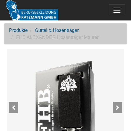
Produkte
Gürtel & Hosenträger
FHB ALEXANDER Hosenträger Maurer