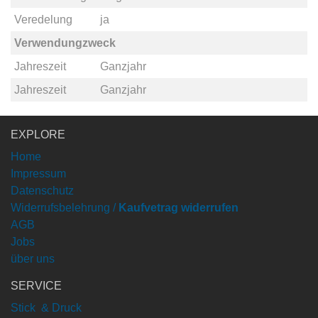
Veredelung
ja
Verwendungzweck
Jahreszeit
Ganzjahr
Jahreszeit
Ganzjahr
EXPLORE
Home
Impressum
Datenschutz
Widerrufsbelehrung /
Kaufvetrag widerrufen
AGB
Jobs
über uns
SERVICE
Stick & Druck