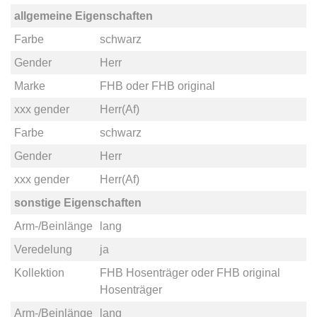
allgemeine Eigenschaften
Farbe
schwarz
Gender
Herr
Marke
FHB
oder
FHB original
xxx gender
Herr(Af)
Farbe
schwarz
Gender
Herr
xxx gender
Herr(Af)
sonstige Eigenschaften
Arm-/Beinlänge
lang
Veredelung
ja
Kollektion
FHB Hosenträger
oder
FHB original
Hosenträger
Arm-/Beinlänge
lang