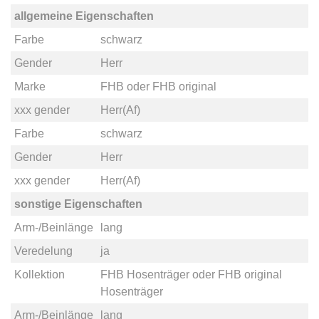
allgemeine Eigenschaften
Farbe
schwarz
Gender
Herr
Marke
FHB
oder
FHB original
xxx gender
Herr(Af)
Farbe
schwarz
Gender
Herr
xxx gender
Herr(Af)
sonstige Eigenschaften
Arm-/Beinlänge
lang
Veredelung
ja
Kollektion
FHB Hosenträger
oder
FHB original
Hosenträger
Arm-/Beinlänge
lang