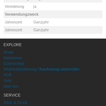
Veredelung
ja
Verwendungzweck
Jahreszeit
Ganzjahr
Jahreszeit
Ganzjahr
EXPLORE
Home
Impressum
Datenschutz
Widerrufsbelehrung /
Kaufvetrag widerrufen
AGB
Jobs
über uns
SERVICE
Stick & Druck