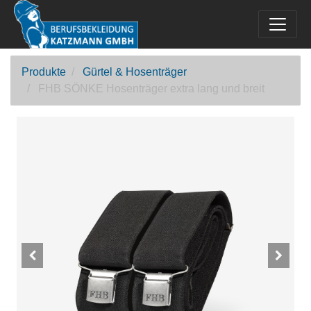
Produkte
Gürtel & Hosenträger
FHB SÖNKE Hosenträger extra lang und breit