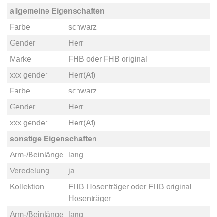
allgemeine Eigenschaften
Farbe
schwarz
Gender
Herr
Marke
FHB
oder
FHB original
xxx gender
Herr(Af)
Farbe
schwarz
Gender
Herr
xxx gender
Herr(Af)
sonstige Eigenschaften
Arm-/Beinlänge
lang
Veredelung
ja
Kollektion
FHB Hosenträger
oder
FHB original
Hosenträger
Arm-/Beinlänge
lang