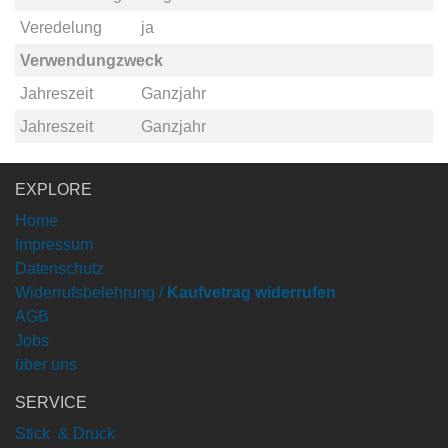
Veredelung
ja
Verwendungzweck
Jahreszeit
Ganzjahr
Jahreszeit
Ganzjahr
EXPLORE
Home
Impressum
Datenschutz
Widerrufsbelehrung /
Kaufvetrag widerrufen
AGB
Jobs
über uns
SERVICE
Stick & Druck