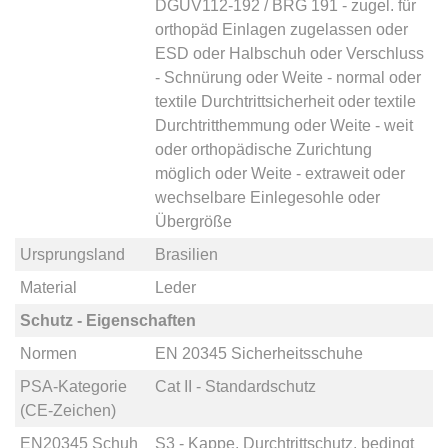
DGUV112-192 / BRG 191 - zugel. für
orthopäd Einlagen zugelassen
oder
ESD
oder
Halbschuh
oder
Verschluss
- Schnürung
oder
Weite - normal
oder
textile Durchtrittsicherheit
oder
textile
Durchtritthemmung
oder
Weite - weit
oder
orthopädische Zurichtung
möglich
oder
Weite - extraweit
oder
wechselbare Einlegesohle
oder
Übergröße
Ursprungsland
Brasilien
Material
Leder
Schutz - Eigenschaften
Normen
EN 20345 Sicherheitsschuhe
PSA-Kategorie
Cat II - Standardschutz
(CE-Zeichen)
EN20345 Schuh
S3 - Kappe, Durchtrittschutz, bedingt