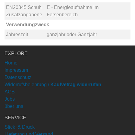
EN20345 Schuh
E - Energieaufnahme im
Zusatzangabene
Fersenbereich
Verwendungzweck
Jahreszeit
ganzjahr
oder
Ganzjahr
EXPLORE
Home
Impressum
Datenschutz
Widerrufsbelehrung /
Kaufvetrag widerrufen
AGB
Jobs
über uns
SERVICE
Stick & Druck
Lieferung und Versand