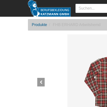
Produkte
FHB ERHARD Arbeitshemd