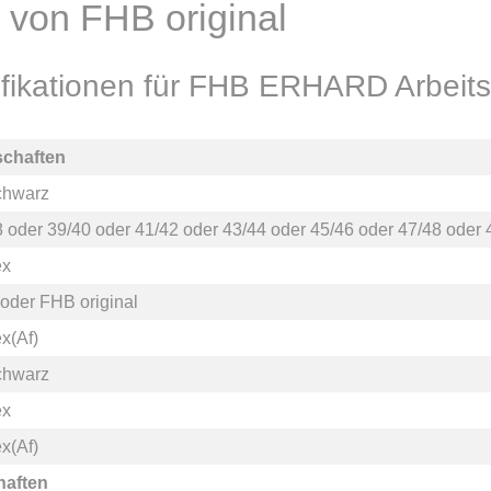
von FHB original
fikationen für FHB ERHARD Arbei
schaften
schwarz
8
oder
39/40
oder
41/42
oder
43/44
oder
45/46
oder
47/48
oder
ex
oder
FHB original
x(Af)
schwarz
ex
x(Af)
haften