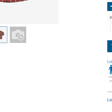
K
Li
un
e
Li