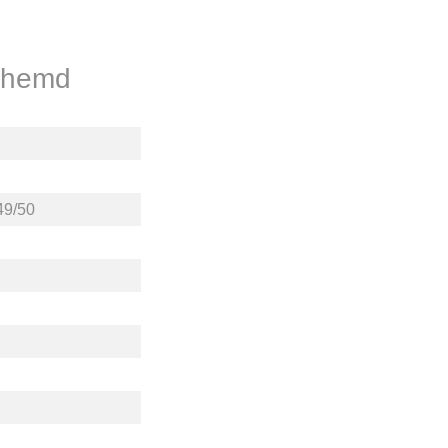
tshemd
49/50