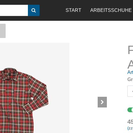
START
ARBEITSSCHUHE
Art
Gr
4
(zz