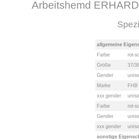
Arbeitshemd ERHARD 
Spezi
allgemeine Eigen
Farbe
rot-
Größe
37/3
Gender
unis
Marke
FHB
xxx gender
unise
Farbe
rot-
Gender
unis
xxx gender
unise
sonstige Eigensc