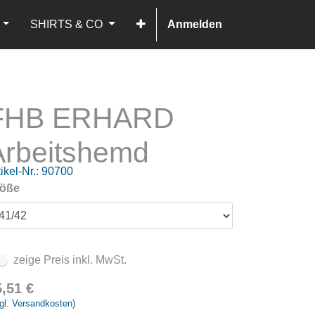
SHIRTS & CO
Anmelden
FHB ERHARD
Arbeitshemd
ikel-Nr.:
90700
öße
zeige Preis inkl. MwSt.
5,51
€
gl. Versandkosten)