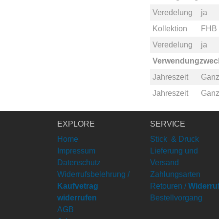
Veredelung
ja
Kollektion
FHB 
Veredelung
ja
Verwendungzwec
Jahreszeit
Ganz
Jahreszeit
Ganz
EXPLORE
SERVICE
Home
Stick & Druck
Impressum
Lieferung und
Datenschutz
Versand
Widerrufsbelehrung /
Zahlungsarten
Kaufvetrag
Retouren /
Widerru
widerrufen
Bestellvorgang
AGB