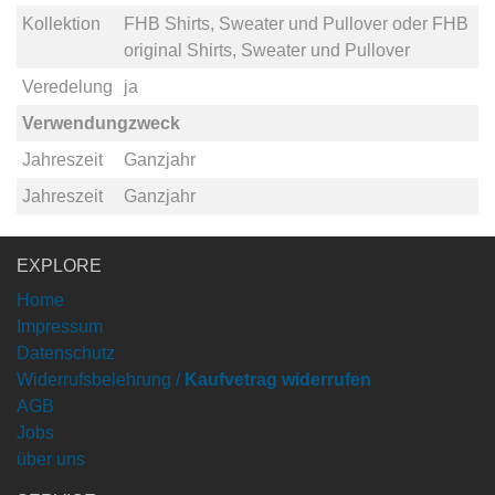
Kollektion
FHB Shirts, Sweater und Pullover
oder
FHB
original Shirts, Sweater und Pullover
Veredelung
ja
Verwendungzweck
Jahreszeit
Ganzjahr
Jahreszeit
Ganzjahr
EXPLORE
Home
Impressum
Datenschutz
Widerrufsbelehrung /
Kaufvetrag widerrufen
AGB
Jobs
über uns