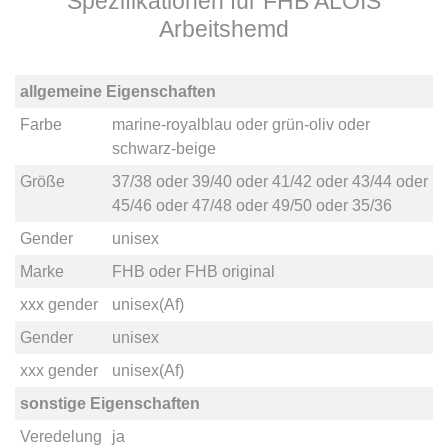
Spezifikationen für FHB ALOIS
Arbeitshemd
allgemeine Eigenschaften
Farbe
marine-royalblau
oder
grün-oliv
oder
schwarz-beige
Größe
37/38
oder
39/40
oder
41/42
oder
43/44
oder
45/46
oder
47/48
oder
49/50
oder
35/36
Gender
unisex
Marke
FHB
oder
FHB original
xxx gender
unisex(Af)
Gender
unisex
xxx gender
unisex(Af)
sonstige Eigenschaften
Veredelung
ja