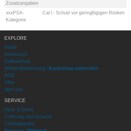
Zusatzangaben
xxxPSA-
Cat I - Schutz vor geringfügigen Risiken
Kategorie
EXPLORE
Home
Impressum
Datenschutz
Widerrufsbelehrung /
Kaufvetrag widerrufen
AGB
Jobs
über uns
SERVICE
Stick & Druck
Lieferung und Versand
Zahlungsarten
Retouren /
Widerruf