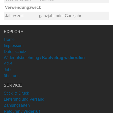
Verwendungzweck
Jahreszeit
ganzjahr
oder
Ganzjahr
EXPLORE
Home
Impressum
Datenschutz
Widerrufsbelehrung /
Kaufvetrag widerrufen
AGB
Jobs
über uns
SERVICE
Stick & Druck
Lieferung und Versand
Zahlungsarten
Retouren /
Widerruf