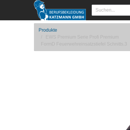
Produkte
EWS Premium Serie Profi Premium
FormD Feuerwehreinsatzstiefel Schnitts.3