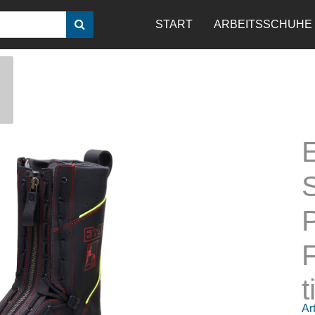
START
ARBEITSSCHUHE
S
t
Art