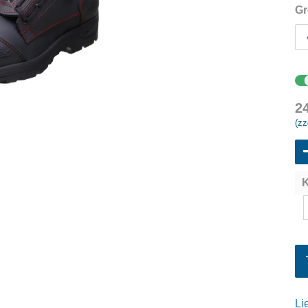
Gr
2
(zz
K
Li