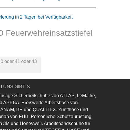
eferung in 2 Tagen bei Verfügbarkeit
 Feuerwehreinsatzstiefel
40
oder
41
oder
43
I UNS GIBT´S
nstige Sicherheitschuhe von ATLAS, LeMaitre,
d ABEBA. Preiswerte Arbeitshose von
ANAM, BP und QUALITEX. Zunfthose und
orian von FHB. Persönliche Schutzaurüstung
n 3M und Honeywell. Arbeitshandschuhe für