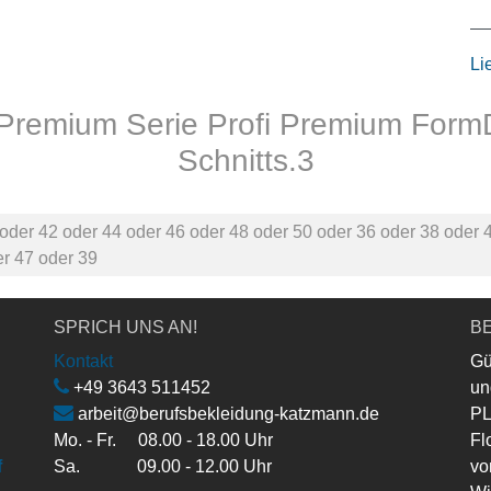
Li
 Premium Serie Profi Premium FormD
Schnitts.3
oder
42
oder
44
oder
46
oder
48
oder
50
oder
36
oder
38
oder
er
47
oder
39
SPRICH UNS AN!
BE
Kontakt
Gü
+49 3643 511452
un
arbeit@berufsbekleidung-katzmann.de
PL
Mo. - Fr. 08.00 - 18.00 Uhr
Fl
f
Sa. 09.00 - 12.00 Uhr
vo