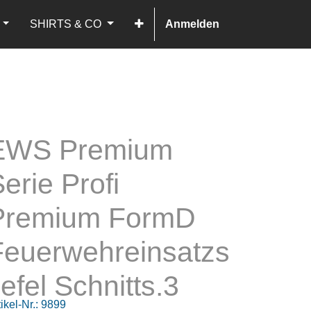
SHIRTS & CO
Anmelden
EWS Premium
erie Profi
Premium FormD
Feuerwehreinsatzs
iefel Schnitts.3
ikel-Nr.:
9899