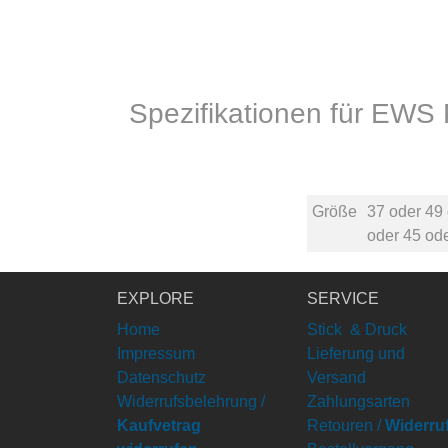
Spezifikationen für EWS
Größe
37
oder
49
oder
45
od
EXPLORE
SERVICE
Home
Stick & Druck
Impressum
Lieferung und
Datenschutz
Versand
Widerrufsbelehrung /
Zahlungsarten
Kaufvetrag
Retouren /
Widerru