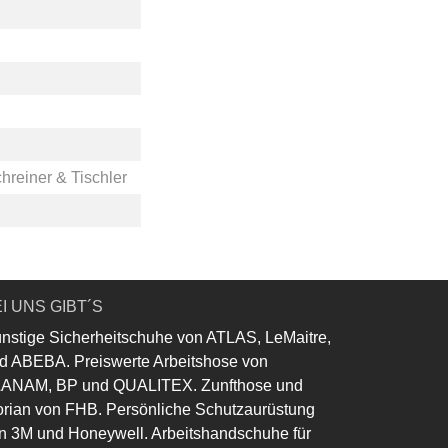
hreiner & Tischler
I UNS GIBT´S
nstige Sicherheitschuhe von ATLAS, LeMaitre,
d ABEBA. Preiswerte Arbeitshose von
ANAM, BP und QUALITEX. Zunfthose und
orian von FHB. Persönliche Schutzaurüstung
n 3M und Honeywell. Arbeitshandschuhe für