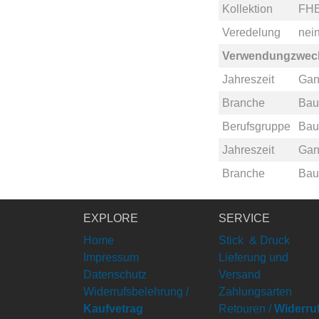
Kollektion
FHB
Veredelung
nei
Verwendungzwec
Jahreszeit
Gan
Branche
Bau
Berufsgruppe
Bau
Jahreszeit
Gan
Branche
Bau
EXPLORE
SERVICE
Home
Stick & Druck
Impressum
Lieferung und
Datenschutz
Versand
Widerrufsbelehrung /
Zahlungsarten
Kaufvetrag
Retouren /
Widerru