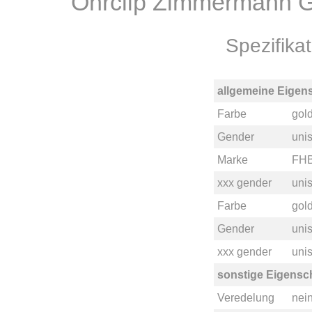
Ohrclip Zimmermann 
Spezifik
allgemeine Eigen
Farbe
gol
Gender
uni
Marke
FH
xxx gender
unis
Farbe
gol
Gender
uni
xxx gender
unis
sonstige Eigensc
Veredelung
nei