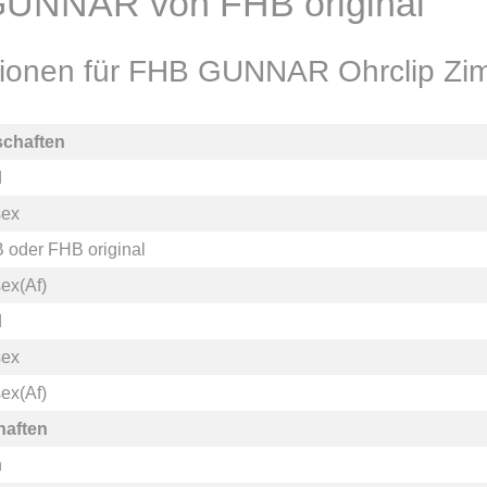
GUNNAR von FHB original
ationen für FHB GUNNAR Ohrclip Z
schaften
d
sex
B
oder
FHB original
ex(Af)
d
sex
ex(Af)
haften
n