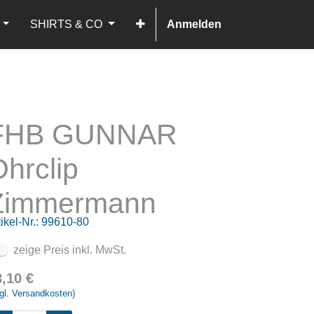
SHIRTS & CO
Anmelden
FHB GUNNAR
hrclip
Zimmermann
ikel-Nr.:
99610-80
zeige Preis inkl. MwSt.
8,10
€
gl. Versandkosten)