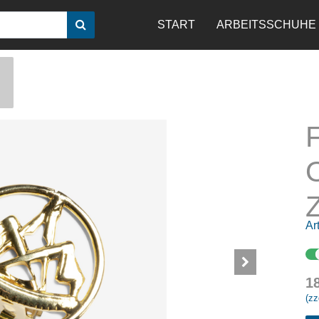
START
ARBEITSSCHUHE
O
Art
1
(zz