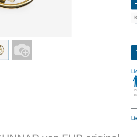
K
Li
un
e
Li