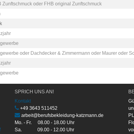
 Zunftschmuck
oder
FHB original Zunftschmuck
n
k
zjahr
gewerbe
gewerbe
oder
Dachdecker & Zimmermann
oder
Maurer
oder
Sc
zjahr
gewerbe
SPRICH UNS AN!
BE
Kontakt
Gü
+49 3643 511452
un
arbeit@berufsbekleidung-katzmann.de
PL
Mo. - Fr. 08.00 - 18.00 Uhr
Fl
f
Sa. 09.00 - 12.00 Uhr
vo