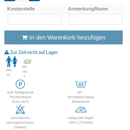
Kostenstelle
Anmerkung/Name
In den Warenkorb hinzufügen
Zur Zeit nicht auf Lager
oek
unis
ote
ex
x
prof. Reinigung mit
60° -
Perchlorethylen
Normalwaschgang
(Kreis mit P)
Buntwäsche
nicht bleichen
mäßig heiß bügeln
(durchgestrichenes
150°C (2 Punkte)
Dreieck)