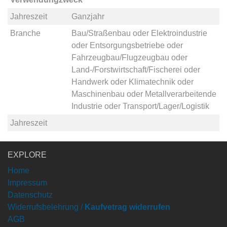
Jahreszeit
Ganzjahr
Branche
Bau/Straßenbau
oder
Elektroindustrie
oder
Entsorgungsbetriebe
oder
Fahrzeugbau/Flugzeugbau
oder
Land-/Forstwirtschaft/Fischerei
oder
Handwerk
oder
Klimatechnik
oder
Maschinenbau
oder
Metallverarbeitende
Industrie
oder
Transport/Lager/Logistik
Jahreszeit
EXPLORE
Home
Impressum
Datenschutz
Widerrufsbelehrung /
Kaufvetrag widerrufen
AGB