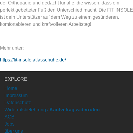
der Orthopädie und gedacht für alle, die wissen, dass ein
perfekt gebetteter Fuß den Unterschied macht. Die FIT INSOLE
ist dein Unterstützer auf dem Weg zu einem gesünderen,
komfortableren und kraftvolleren Arbeitstag!
Mehr unter:
https://fit-insole.atlasschuhe.de/
EXPLORE
Home
Impressum
Datenschutz
Widerrufsbelehrung /
Kaufvetrag widerrufen
AGB
Jobs
über uns