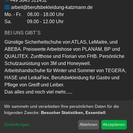
+49 3643 511452
arbeit@berufsbekleidung-katzmann.de
Mo. - Fr. 08.00 - 18.00 Uhr
Sa. 09.00 - 12.00 Uhr
BEI UNS GIBT´S
Günstige Sicherheitschuhe von ATLAS, LeMaitre, und
ABEBA. Preiswerte Arbeitshose von PLANAM, BP und
QUALITEX. Zunfthose und Florian von FHB. Persönliche
Schutzaurüstung von 3M und Honeywell.
Arbeitshandschuhe für Winter und Sommer von TEGERA,
HASE und LeikaFlex. Berufsbekleidung für Gastro und
Pflege von Greiff und Leiber.
Das alles und noch viel mehr......
Wir sammeln und verarbeiten Ihre persönlichen Daten für die
folgenden Zwecke:
Besucher Statistiken, Essentiell
.
Copyright ©
Berufsbekleidung-Katzmann-GmbH
Powered by
- Die #1
Open-Source eCommerce
Einstellungen
...
Ablehnen
Akzeptieren