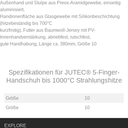
Außenhand und Stulpe aus Preox-Aramidgewebe, einseitig
aluminisiert,
Handinnenfläche aus Glasgewebe mit Silikonbeschichtung
(hitzebeständig bis 700°C
kurzfristig), Futter aus Baumwoll-Jersey mit PV-
Innenhandverstärkung, abriebfest, rutschfest,
gute Handhabung, Länge ca. 380mm, Größe 10
Spezifikationen für JUTEC® 5-Finger-
Handschuh bis 1000°C Strahlungshitze
Größe
10
Größe
10
EXPLORE