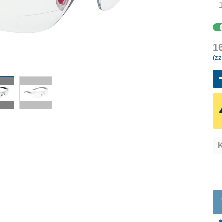
1
(zz
K