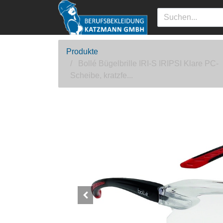
Produkte
Bollé Bügelbrille IRI-S IRIPSI Klare PC-
Scheibe, kratzfe...