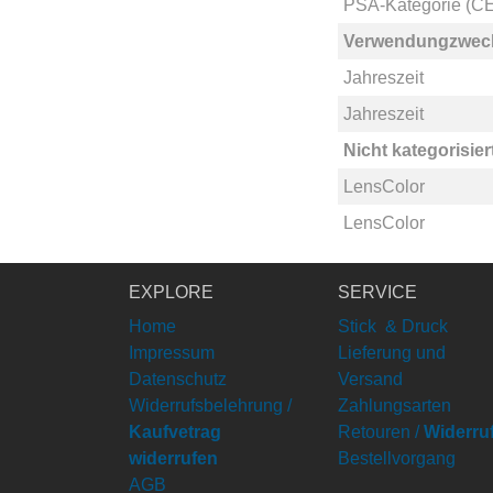
PSA-Kategorie (CE
Verwendungzwec
Jahreszeit
Jahreszeit
Nicht kategorisier
LensColor
LensColor
EXPLORE
SERVICE
Home
Stick & Druck
Impressum
Lieferung und
Datenschutz
Versand
Widerrufsbelehrung /
Zahlungsarten
Kaufvetrag
Retouren /
Widerru
widerrufen
Bestellvorgang
AGB