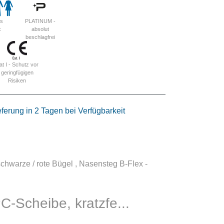
is
PLATINUM -
x
absolut
beschlagfrei
at I - Schutz vor
geringfügigen
Risiken
eferung in 2 Tagen bei Verfügbarkeit
chwarze / rote Bügel , Nasensteg B-Flex -
PC-Scheibe, kratzfe...