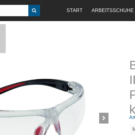
START
ARBEITSSCHUHE
B
I
k
Art
M