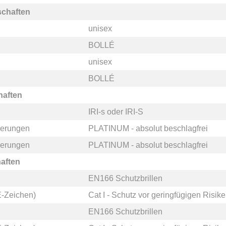
schaften
unisex
BOLLÉ
unisex
BOLLÉ
haften
IRI-s
oder
IRI-S
zierungen
PLATINUM - absolut beschlagfrei
zierungen
PLATINUM - absolut beschlagfrei
aften
EN166 Schutzbrillen
-Zeichen)
Cat I - Schutz vor geringfügigen Risik
EN166 Schutzbrillen