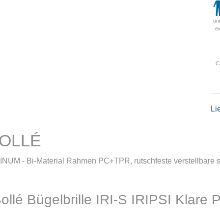
un
e
C
Li
 BOLLÉ
INUM - Bi-Material Rahmen PC+TPR, rutschfeste verstellbare s
ollé Bügelbrille IRI-S IRIPSI Klare 