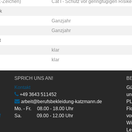
-Zeichen)
Cat I - Schutz vor geringfügigen Risik
k
Ganzjahr
Ganzjahr
t
klar
klar
SPRICH UNS AN!
BE
Kontakt
Gü
+49 3643 511452
un
arbeit@berufsbekleidung-katzmann.de
PL
Mo. - Fr. 08.00 - 18.00 Uhr
Fl
f
Sa. 09.00 - 12.00 Uhr
vo
Wi
Le