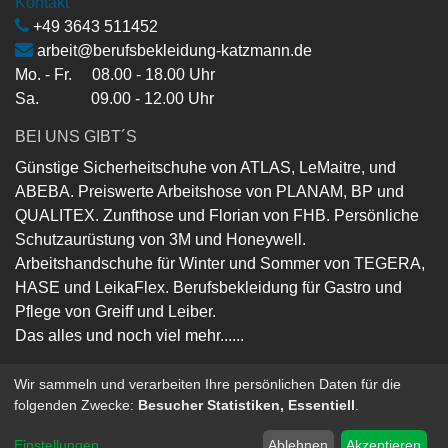
Kontakt
+49 3643 511452
arbeit@berufsbekleidung-katzmann.de
Mo. - Fr. 08.00 - 18.00 Uhr
Sa. 09.00 - 12.00 Uhr
BEI UNS GIBT´S
Günstige Sicherheitschuhe von ATLAS, LeMaitre, und
ABEBA. Preiswerte Arbeitshose von PLANAM, BP und
QUALITEX. Zunfthose und Florian von FHB. Persönliche
Schutzaurüstung von 3M und Honeywell.
Arbeitshandschuhe für Winter und Sommer von TEGERA,
HASE und LeikaFlex. Berufsbekleidung für Gastro und
Pflege von Greiff und Leiber.
Das alles und noch viel mehr......
Wir sammeln und verarbeiten Ihre persönlichen Daten für die
folgenden Zwecke:
Besucher Statistiken, Essentiell
.
Copyright ©
Berufsbekleidung-Katzmann-GmbH
Powered by
- Die #1
Open-Source eCommerce
Einstellungen
...
Ablehnen
Akzeptieren