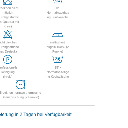
rocknen nicht
60° -
möglich
Normalwaschga
urchgestriche
ng Buntwäsche
s Quadrat mit
Kreis)
icht bleichen
mäßig heiß
urchgestriche
bügeln 150°C (2
nes Dreieck)
Punkte)
rofessionelle
95° -
Reinigung
Normalwaschga
(Kreis)
ng Kochwäsche
Trocknen normale thermische
Beanspruchung (2 Punkte)
eferung in 2 Tagen bei Verfügbarkeit