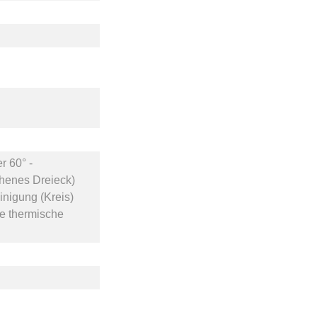
er
60° -
chenes Dreieck)
inigung (Kreis)
e thermische