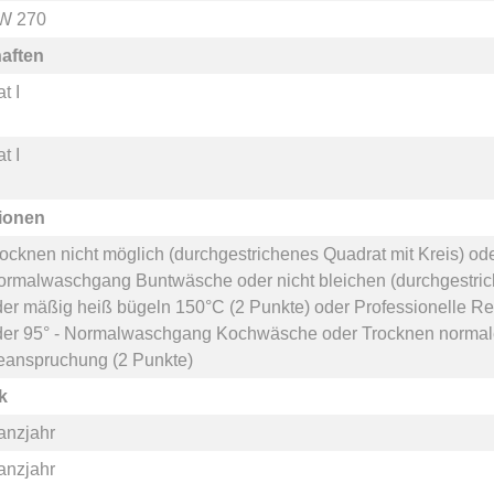
W 270
aften
t I
t I
tionen
ocknen nicht möglich (durchgestrichenes Quadrat mit Kreis)
od
ormalwaschgang Buntwäsche
oder
nicht bleichen (durchgestri
der
mäßig heiß bügeln 150°C (2 Punkte)
oder
Professionelle Re
der
95° - Normalwaschgang Kochwäsche
oder
Trocknen normal
eanspruchung (2 Punkte)
k
anzjahr
anzjahr