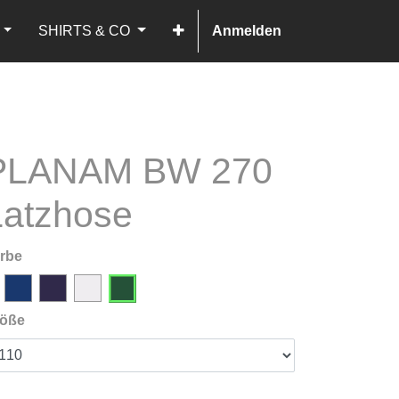
SHIRTS & CO
Anmelden
PLANAM BW 270
Latzhose
rbe
öße