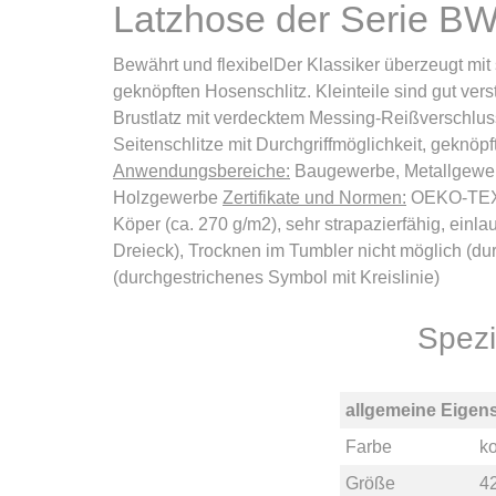
Latzhose der Serie 
Bewährt und flexibelDer Klassiker überzeugt mit
geknöpften Hosenschlitz. Kleinteile sind gut vers
Brustlatz mit verdecktem Messing-Reißverschluss
Seitenschlitze mit Durchgriffmöglichkeit, geknö
Anwendungsbereiche:
Baugewerbe, Metallgewerbe,
Holzgewerbe
Zertifikate und Normen:
OEKO-TEX
Köper (ca. 270 g/m2), sehr strapazierfähig, ein
Dreieck), Trocknen im Tumbler nicht möglich (d
(durchgestrichenes Symbol mit Kreislinie)
Spezi
allgemeine Eigen
Farbe
k
Größe
4