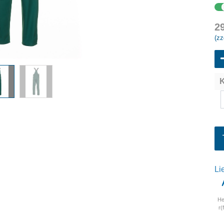
2
(zz
K
Li
He
r(f