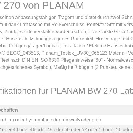
BW 270 von PLANAM
 seinen anpassungsfähigen Trägern und bietet durch zwei Schna
taut dank Latztasche mit Reißverschluss. Perfekter Sitz mit Ver
, 2 aufgesetzte verstärkte Vordertaschen, 1 verstärkte Gesäßta
pfter Hosenschlitz, hochgezogenes Rückenteil, Hosenträger mit
 Fertigung/Lager/Logistik, Installation / Elektro / Haustechni
® BEGO_043513, Planam_Testex_UV80_065123
Material:
Ve
lauffest nach DIN EN ISO 6330
Pflegehinweise:
60° - Normalwasch
urchgestrichenes Symbol), Mäßig heiß bügeln (2 Punkte), kein
fikationen für PLANAM BW 270 La
schaften
ornblau
oder
hydronblau
oder
reinweiß
oder
grün
2
oder
44
oder
46
oder
48
oder
50
oder
52
oder
54
oder
56
ode