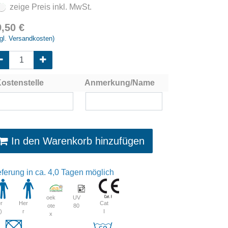
zeige Preis inkl. MwSt.
9,50
€
gl. Versandkosten)
ostenstelle
Anmerkung/Name
In den Warenkorb hinzufügen
eferung in ca. 4,0 Tagen möglich
oek
UV
Cat
r
Her
ote
80
I
)
r
x