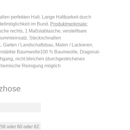
llen perfekten Halt. Lange Haltbarkeit durch
stellmöglichkeit im Bund.
Produktmerkmale:
sche rechts, 1 Maßstabtasche, verstellbare
 Gummieinsatz, Steckschnallen
k, Garten / Landschaftsbau, Malen / Lackieren,
rstärkte Baumwolle100 % Baumwolle, Diagonal-
gang, nicht bleichen (durchgestrichenes
e chemische Reinigung möglich
tzhose
r
58
oder
60
oder
62