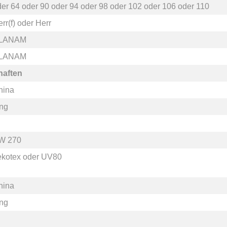
der
64
oder
90
oder
94
oder
98
oder
102
oder
106
oder
110
rr(f)
oder
Herr
LANAM
LANAM
haften
hina
ang
W 270
ekotex
oder
UV80
hina
ang