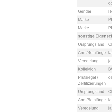
o
Gender
He
Marke
P
Marke
P
sonstige Eigensc
Ursprungsland
C
Arm-/Beinlänge
l
Veredelung
ja
Kollektion
B
Prüfsiegel /
o
Zertifizierungen
Ursprungsland
C
Arm-/Beinlänge
l
Veredelung
ja