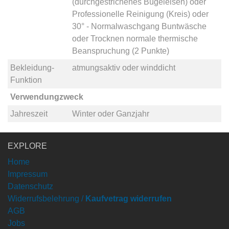
(durchgestrichenes Bügeleisen)
oder
Professionelle Reinigung (Kreis)
oder
30° - Normalwaschgang Buntwäsche
oder
Trocknen normale thermische
Beanspruchung (2 Punkte)
Bekleidung-
atmungsaktiv
oder
winddicht
Funktion
Verwendungzweck
Jahreszeit
Winter
oder
Ganzjahr
EXPLORE
Home
Impressum
Datenschutz
Widerrufsbelehrung /
Kaufvetrag widerrufen
AGB
Jobs