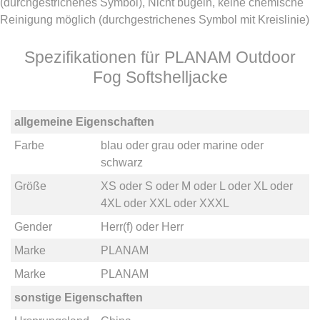
(durchgestrichenes Symbol), Nicht bügeln, keine chemische
Reinigung möglich (durchgestrichenes Symbol mit Kreislinie)
Spezifikationen für PLANAM Outdoor
Fog Softshelljacke
allgemeine Eigenschaften
Farbe
blau
oder
grau
oder
marine
oder
schwarz
Größe
XS
oder
S
oder
M
oder
L
oder
XL
oder
4XL
oder
XXL
oder
XXXL
Gender
Herr(f)
oder
Herr
Marke
PLANAM
Marke
PLANAM
sonstige Eigenschaften