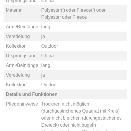
Ursprungsland
China
Material
Polyester(f)
oder
Fleece(f)
oder
Polyester
oder
Fleece
Arm-/Beinlänge
lang
Veredelung
ja
Kollektion
Outdoor
Ursprungsland
China
Arm-/Beinlänge
lang
Veredelung
ja
Kollektion
Outdoor
Details und Funktionen
Pflegehinweise
Trocknen nicht möglich
(durchgestrichenes Quadrat mit Kreis)
oder
nicht bleichen (durchgestrichenes
Dreieck)
oder
nicht bügeln