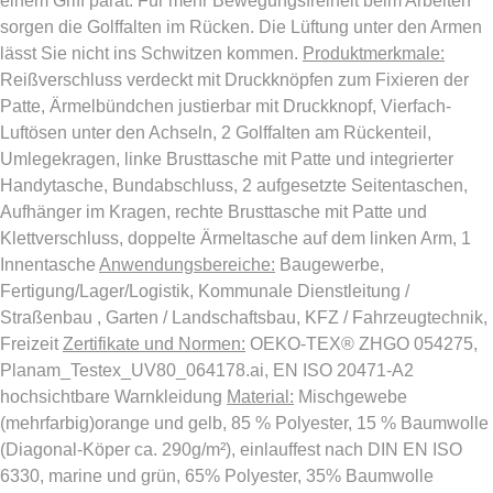
einem Griff parat. Für mehr Bewegungsfreiheit beim Arbeiten
sorgen die Golffalten im Rücken. Die Lüftung unter den Armen
lässt Sie nicht ins Schwitzen kommen.
Produktmerkmale:
Reißverschluss verdeckt mit Druckknöpfen zum Fixieren der
Patte, Ärmelbündchen justierbar mit Druckknopf, Vierfach-
Luftösen unter den Achseln, 2 Golffalten am Rückenteil,
Umlegekragen, linke Brusttasche mit Patte und integrierter
Handytasche, Bundabschluss, 2 aufgesetzte Seitentaschen,
Aufhänger im Kragen, rechte Brusttasche mit Patte und
Klettverschluss, doppelte Ärmeltasche auf dem linken Arm, 1
Innentasche
Anwendungsbereiche:
Baugewerbe,
Fertigung/Lager/Logistik, Kommunale Dienstleitung /
Straßenbau , Garten / Landschaftsbau, KFZ / Fahrzeugtechnik,
Freizeit
Zertifikate und Normen:
OEKO-TEX® ZHGO 054275,
Planam_Testex_UV80_064178.ai, EN ISO 20471-A2
hochsichtbare Warnkleidung
Material:
Mischgewebe
(mehrfarbig)orange und gelb, 85 % Polyester, 15 % Baumwolle
(Diagonal-Köper ca. 290g/m²), einlauffest nach DIN EN ISO
6330, marine und grün, 65% Polyester, 35% Baumwolle