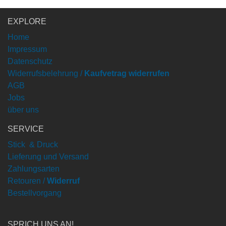
EXPLORE
Home
Impressum
Datenschutz
Widerrufsbelehrung /
Kaufvetrag widerrufen
AGB
Jobs
über uns
SERVICE
Stick & Druck
Lieferung und Versand
Zahlungsarten
Retouren /
Widerruf
Bestellvorgang
SPRICH UNS AN!