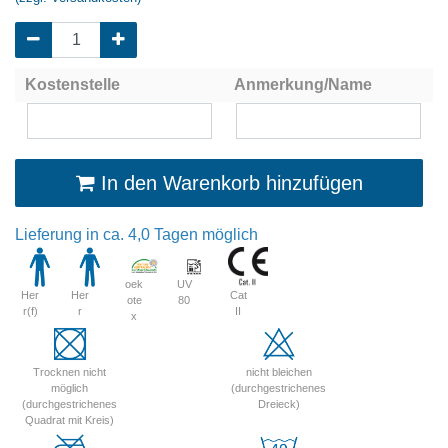
Kostenstelle
Anmerkung/Name
In den Warenkorb hinzufügen
Lieferung in ca. 4,0 Tagen möglich
oek
UV
Cat
Her
Her
ote
80
II
r(f)
r
x
Trocknen nicht
nicht bleichen
möglich
(durchgestrichenes
(durchgestrichenes
Dreieck)
Quadrat mit Kreis)