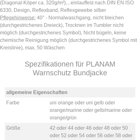
(Diagonal-Köper ca. 320g/m²), , einlauffest nach DIN EN ISO
6330, Design, Reflexband, Reflexgewebe silber
Pflegehinweise:
40° - Normalwaschgang, nicht bleichen
(durchgestrichenes Dreieck), Trocknen im Tumbler nicht
möglich (durchgestrichenes Symbol), Nicht bügeln, keine
chemische Reinigung möglich (durchgestrichenes Symbol mit
Kreislinie), max. 50 Wäschen
Spezifikationen für PLANAM
Warnschutz Bundjacke
allgemeine Eigenschaften
Farbe
uni orange
oder
uni gelb
oder
orange/marine
oder
gelb/marine
oder
orange/grün
Größe
42
oder
44
oder
46
oder
48
oder
50
oder
52
oder
54
oder
56
oder
58
oder