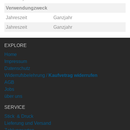
Verwendungzweck
Jahreszeit
Ganzjahr
Jahreszeit
Ganzjahr
EXPLORE
Home
Impressum
Datenschutz
Widerrufsbelehrung /
Kaufvetrag widerrufen
AGB
Jobs
über uns
SERVICE
Stick & Druck
Lieferung und Versand