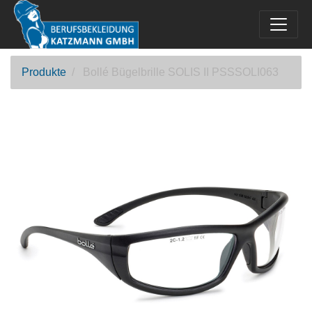
Produkte
Bollé Bügelbrille SOLIS II PSSSOLI063