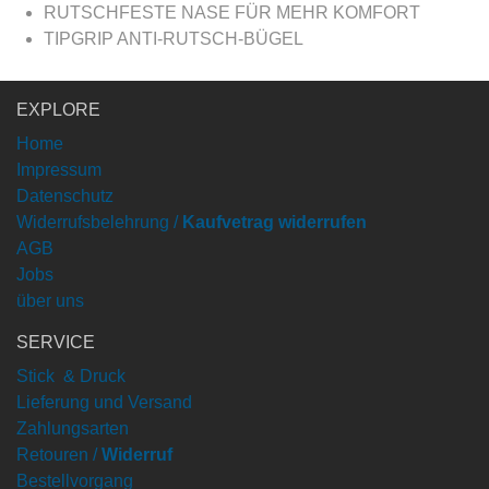
RUTSCHFESTE NASE FÜR MEHR KOMFORT
TIPGRIP ANTI-RUTSCH-BÜGEL
EXPLORE
Home
Impressum
Datenschutz
Widerrufsbelehrung /
Kaufvetrag widerrufen
AGB
Jobs
über uns
SERVICE
Stick & Druck
Lieferung und Versand
Zahlungsarten
Retouren /
Widerruf
Bestellvorgang