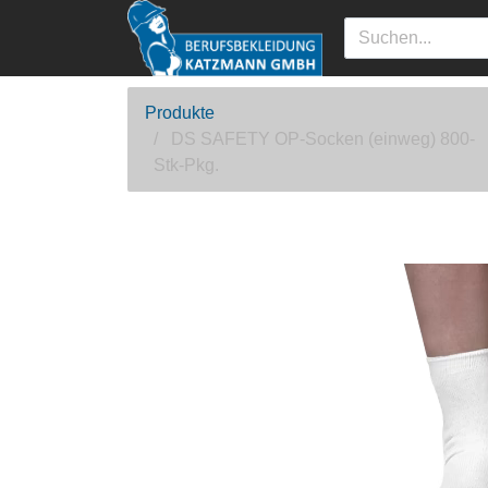
Produkte
DS SAFETY OP-Socken (einweg) 800-
Stk-Pkg.