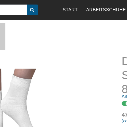
START
ARBEITSSCHUHE
Art
4
(zz