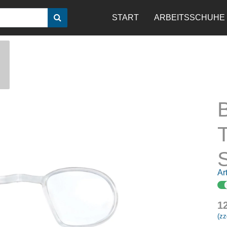
START
ARBEITSSCHUHE
Art
1
(zz