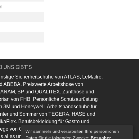
en
I UNS GIBT´S
nstige Sicherheitschuhe von ATLAS, LeMaitre,
d ABEBA. Preiswerte Arbeitshose von
ANAM, BP und QUALITEX. Zunfthose und
orian von FHB. Persönliche Schutzaurüstung
n 3M und Honeywell. Arbeitshandschuhe für
nter und Sommer von TEGERA, HASE und
ikaFlex. Berufsbekleidung für Gastro und
lege von Greiff und Leiber.
Wir sammeln und verarbeiten Ihre persönlichen
s alles und noch viel mehr......
Daten für die folgenden Zwecke:
Besucher