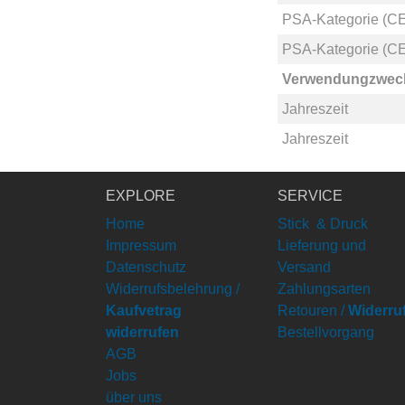
PSA-Kategorie (CE
PSA-Kategorie (CE
Verwendungzwec
Jahreszeit
Jahreszeit
EXPLORE
SERVICE
Home
Stick & Druck
Impressum
Lieferung und
Datenschutz
Versand
Widerrufsbelehrung /
Zahlungsarten
Kaufvetrag
Retouren /
Widerru
widerrufen
Bestellvorgang
AGB
Jobs
über uns