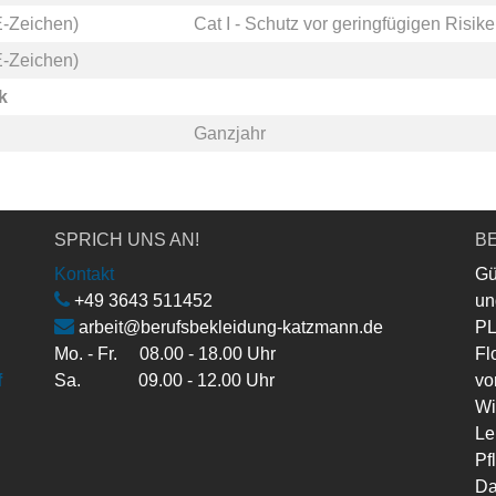
-Zeichen)
Cat I - Schutz vor geringfügigen Risik
-Zeichen)
k
Ganzjahr
SPRICH UNS AN!
BE
Kontakt
Gü
+49 3643 511452
un
arbeit@berufsbekleidung-katzmann.de
PL
Mo. - Fr. 08.00 - 18.00 Uhr
Fl
f
Sa. 09.00 - 12.00 Uhr
vo
Wi
Le
Pf
Da