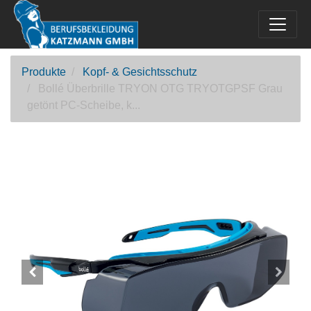
Produkte
Kopf- & Gesichtsschutz
Bollé Überbrille TRYON OTG TRYOTGPSF Grau
getönt PC-Scheibe, k...