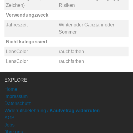
Zeichen)
Risiken
Verwendungzweck
Jahreszeit
Winter
oder
Ganzjahr
oder
Sommer
Nicht kategorisiert
LensColor
rauchfarben
LensColor
rauchfarben
EXPLORE
Home
Impressum
Datenschutz
Widerrufsbelehrung /
Kaufvetrag widerrufen
AGB
Jobs
über uns