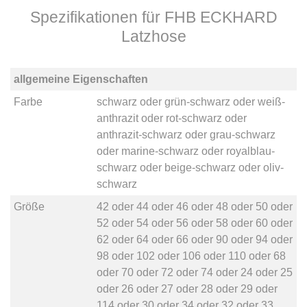
Spezifikationen für FHB ECKHARD
Latzhose
allgemeine Eigenschaften
Farbe
schwarz
oder
grün-schwarz
oder
weiß-
anthrazit
oder
rot-schwarz
oder
anthrazit-schwarz
oder
grau-schwarz
oder
marine-schwarz
oder
royalblau-
schwarz
oder
beige-schwarz
oder
oliv-
schwarz
Größe
42
oder
44
oder
46
oder
48
oder
50
oder
52
oder
54
oder
56
oder
58
oder
60
oder
62
oder
64
oder
66
oder
90
oder
94
oder
98
oder
102
oder
106
oder
110
oder
68
oder
70
oder
72
oder
74
oder
24
oder
25
oder
26
oder
27
oder
28
oder
29
oder
114
oder
30
oder
34
oder
32
oder
33