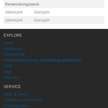
Verwendungzweck
Jahreszeit
Ganzjahr
Jahreszeit
Ganzjahr
EXPLORE
Home
Impressum
Datenschutz
Widerrufsbelehrung /
Kaufvetrag widerrufen
AGB
Jobs
über uns
SERVICE
Stick & Druck
Lieferung und Versand
Zahlungsarten