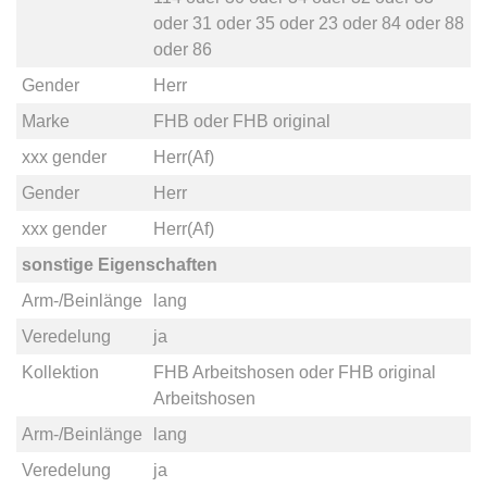
oder
31
oder
35
oder
23
oder
84
oder
88
oder
86
Gender
Herr
Marke
FHB
oder
FHB original
xxx gender
Herr(Af)
Gender
Herr
xxx gender
Herr(Af)
sonstige Eigenschaften
Arm-/Beinlänge
lang
Veredelung
ja
Kollektion
FHB Arbeitshosen
oder
FHB original
Arbeitshosen
Arm-/Beinlänge
lang
Veredelung
ja