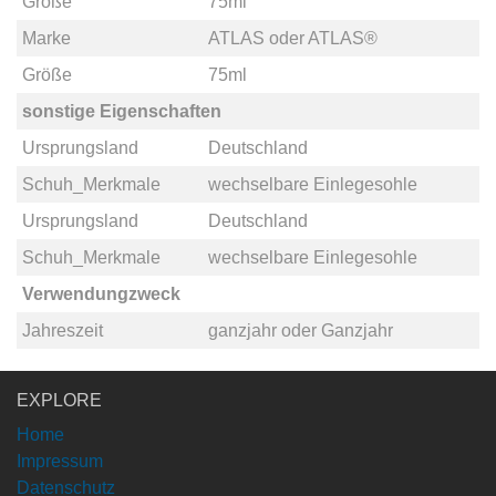
Größe
75ml
Marke
ATLAS
oder
ATLAS®
Größe
75ml
sonstige Eigenschaften
Ursprungsland
Deutschland
Schuh_Merkmale
wechselbare Einlegesohle
Ursprungsland
Deutschland
Schuh_Merkmale
wechselbare Einlegesohle
Verwendungzweck
Jahreszeit
ganzjahr
oder
Ganzjahr
EXPLORE
Home
Impressum
Datenschutz