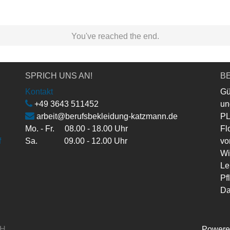
You've reached the end.
SPRICH UNS AN!
BE
Kontakt
Gü
+49 3643 511452
un
arbeit@berufsbekleidung-katzmann.de
PL
Mo. - Fr. 08.00 - 18.00 Uhr
Fl
f
Sa. 09.00 - 12.00 Uhr
vo
Wi
Le
Pf
Da
bH
Powere