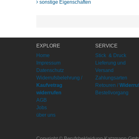
sonstige Eigenschaften
EXPLORE
SERVICE
Home
Stick & Druck
Impressum
Lieferung und
Datenschutz
Versand
Widerrufsbelehrung /
Zahlungsarten
Kaufvetrag
Retouren /
Widerru
widerrufen
Bestellvorgang
AGB
Jobs
über uns
Copyright ©
Berufsbekleidung-Katzmann-Gm