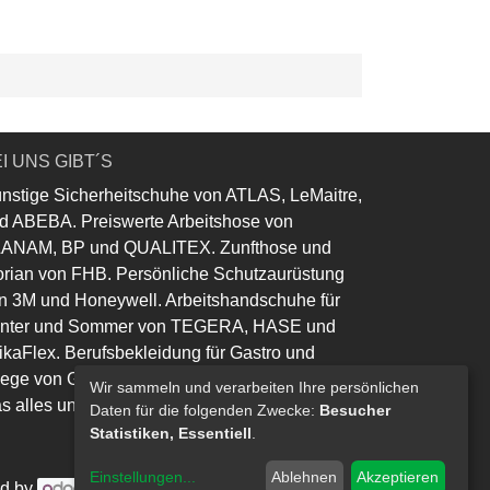
I UNS GIBT´S
nstige Sicherheitschuhe von ATLAS, LeMaitre,
d ABEBA. Preiswerte Arbeitshose von
ANAM, BP und QUALITEX. Zunfthose und
orian von FHB. Persönliche Schutzaurüstung
n 3M und Honeywell. Arbeitshandschuhe für
nter und Sommer von TEGERA, HASE und
ikaFlex. Berufsbekleidung für Gastro und
lege von Greiff und Leiber.
Wir sammeln und verarbeiten Ihre persönlichen
s alles und noch viel mehr......
Daten für die folgenden Zwecke:
Besucher
Statistiken, Essentiell
.
Einstellungen
...
Ablehnen
Akzeptieren
d by
- Die #1
Open-Source eCommerce