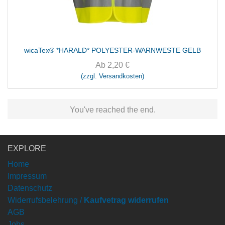
wicaTex® *HARALD* POLYESTER-WARNWESTE GELB
Ab
2,20
€
(zzgl. Versandkosten)
You've reached the end.
EXPLORE
Home
Impressum
Datenschutz
Widerrufsbelehrung /
Kaufvetrag widerrufen
AGB
Jobs