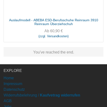
Auslaufmodell - ABEBA ESD-Berufsschuhe Reinraum 3910
Reinraum Überziehschuh
Ab
60,90
€
(zzgl. Versandkosten)
You've reached the end.
EXPLORE
Home
Impressum
Datenschutz
Widerrufsbelehrung /
Kaufvetrag widerrufen
AGB
Jobs