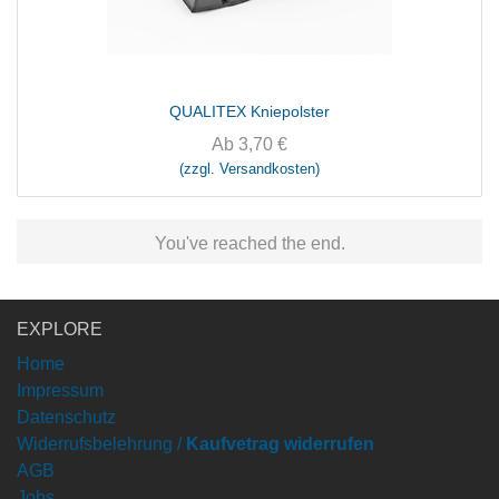
QUALITEX Kniepolster
Ab
3,70
€
(zzgl. Versandkosten)
You've reached the end.
EXPLORE
Home
Impressum
Datenschutz
Widerrufsbelehrung /
Kaufvetrag widerrufen
AGB
Jobs