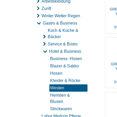
Arbeitskleidung
Zunft
GRE
Winter Wetter Regen
Gastro & Business
(
Koch & Küche &
Bäcker
Service & Bistro
Hotel & Business
Business- Hosen
GRE
Blazer & Sakko
Hosen
Kleider & Röcke
(
Westen
Hemden &
Blusen
Strickwaren
Labor Medizin Pflege