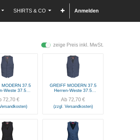
SHIRTS & CO
Anmelden
zeige Preis inkl. MwSt.
 MODERN 37.5
GREIFF MODERN 37.5
n-Weste 37.5
Herren-Weste 37.5
egular Fit
Regular Fit
b
72,70
€
Ab
72,70
€
 Versandkosten)
(zzgl. Versandkosten)