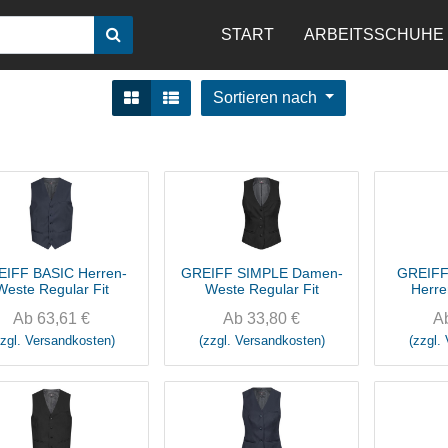
START
ARBEITSSCHUHE
Sortieren nach
IFF BASIC Herren-
GREIFF SIMPLE Damen-
GREIFF
Weste Regular Fit
Weste Regular Fit
Herre
R
Ab
63,61
€
Ab
33,80
€
A
zzgl. Versandkosten)
(zzgl. Versandkosten)
(zzgl.