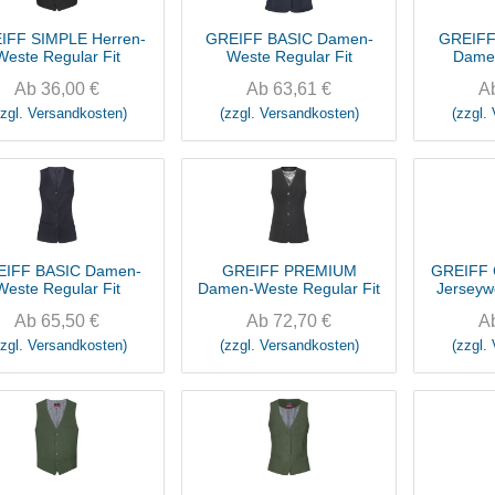
IFF SIMPLE Herren-
GREIFF BASIC Damen-
GREIFF
Weste Regular Fit
Weste Regular Fit
Dame
R
Ab
36,00
€
Ab
63,61
€
A
zzgl. Versandkosten)
(zzgl. Versandkosten)
(zzgl.
IFF BASIC Damen-
GREIFF PREMIUM
GREIFF 
Weste Regular Fit
Damen-Weste Regular Fit
Jerseyw
Ab
65,50
€
Ab
72,70
€
A
zzgl. Versandkosten)
(zzgl. Versandkosten)
(zzgl.