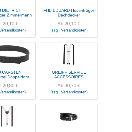
 DIETRICH
FHB EDUARD Hosenträger
äger Zimmermann
Dachdecker
b
20,10
€
Ab
20,10
€
 Versandkosten)
(zzgl. Versandkosten)
B CARSTEN
GREIFF SERVICE
rtel Doppeldorn
ACCESSOIRES
Hosenträger
b
20,80
€
Ab
30,70
€
 Versandkosten)
(zzgl. Versandkosten)