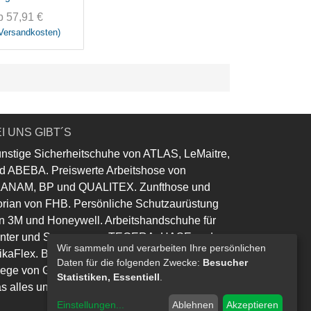
he Handarbeit
b
57,91
€
 Versandkosten)
I UNS GIBT´S
nstige Sicherheitschuhe von ATLAS, LeMaitre,
d ABEBA. Preiswerte Arbeitshose von
ANAM, BP und QUALITEX. Zunfthose und
orian von FHB. Persönliche Schutzaurüstung
n 3M und Honeywell. Arbeitshandschuhe für
nter und Sommer von TEGERA, HASE und
Wir sammeln und verarbeiten Ihre persönlichen
ikaFlex. Berufsbekleidung für Gastro und
Daten für die folgenden Zwecke:
Besucher
lege von Greiff und Leiber.
Statistiken, Essentiell
.
s alles und noch viel mehr......
Einstellungen
...
Ablehnen
Akzeptieren