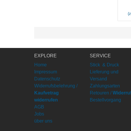
(
EXPLORE
SERVICE
Home
Stick & Druck
Impressum
Lieferung und
Datenschutz
Versand
Widerrufsbelehrung /
Zahlungsarten
Kaufvetrag
Retouren /
Widerru
widerrufen
Bestellvorgang
AGB
Jobs
über uns