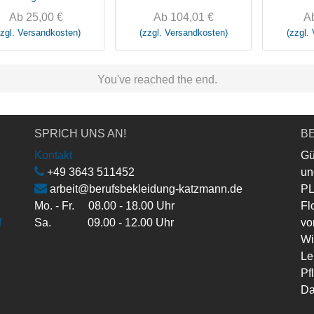
deutsc
Ab
25,00
€
Ab
104,01
€
A
zzgl. Versandkosten)
(zzgl. Versandkosten)
(zzgl.
You've reached the end.
SPRICH UNS AN!
BE
Kontakt
Gü
+49 3643 511452
un
arbeit@berufsbekleidung-katzmann.de
PL
Mo. - Fr. 08.00 - 18.00 Uhr
Fl
f
Sa. 09.00 - 12.00 Uhr
vo
Wi
Le
Pf
Da