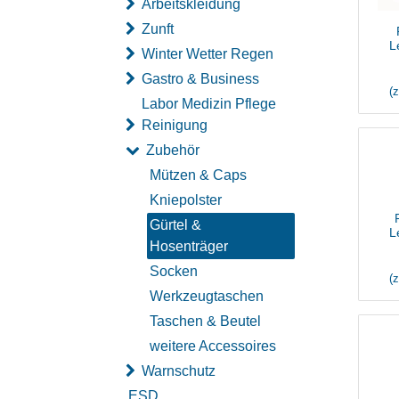
Arbeitskleidung
Zunft
L
Winter Wetter Regen
Gastro & Business
(
Labor Medizin Pflege
Reinigung
Zubehör
Mützen & Caps
Kniepolster
Gürtel &
L
Hosenträger
Socken
(
Werkzeugtaschen
Taschen & Beutel
weitere Accessoires
Warnschutz
ESD