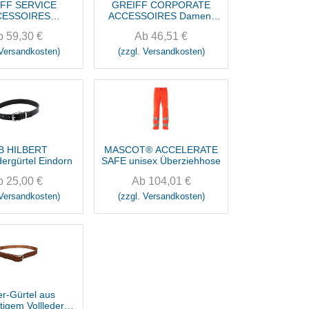
FF SERVICE
GREIFF CORPORATE
CESSOIRES
ACCESSOIRES Damen-
träger Denim
Ledergürtel
b
59,30
€
Ab
46,51
€
 Versandkosten)
(zzgl. Versandkosten)
B HILBERT
MASCOT® ACCELERATE
dergürtel Eindorn
SAFE unisex Überziehhose
b
25,00
€
Ab
104,01
€
 Versandkosten)
(zzgl. Versandkosten)
er-Gürtel aus
igem Vollleder -