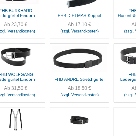
FHB BURKHARD
FHB
edergürtel Eindorn
FHB DIETMAR Koppel
Hosentr
Ab
23,70
€
Ab
17,10
€
A
zzgl. Versandkosten)
(zzgl. Versandkosten)
(zzgl.
FHB WOLFGANG
FH
edergürtel Eindorn
FHB ANDRE Stretchgürtel
Ledergü
Ab
31,50
€
Ab
18,50
€
A
zzgl. Versandkosten)
(zzgl. Versandkosten)
(zzgl.