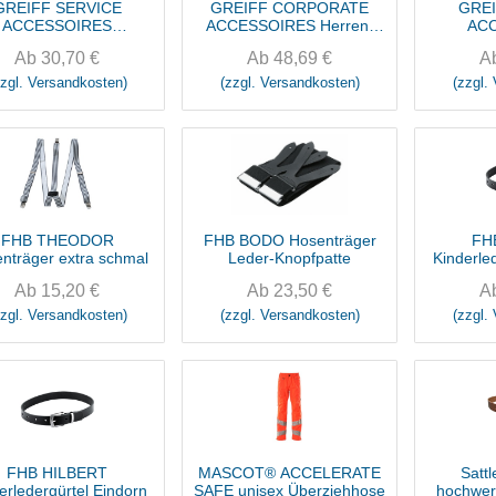
GREIFF SERVICE
GREIFF CORPORATE
GREI
ACCESSOIRES
ACCESSOIRES Herren-
AC
senträger Slimline
Ledergürtel
Hosen
Ab
30,70
€
Ab
48,69
€
A
zzgl. Versandkosten)
(zzgl. Versandkosten)
(zzgl.
FHB THEODOR
FHB BODO Hosenträger
FH
nträger extra schmal
Leder-Knopfpatte
Kinderle
Ab
15,20
€
Ab
23,50
€
A
zzgl. Versandkosten)
(zzgl. Versandkosten)
(zzgl.
FHB HILBERT
MASCOT® ACCELERATE
Sattl
erledergürtel Eindorn
SAFE unisex Überziehhose
hochwert