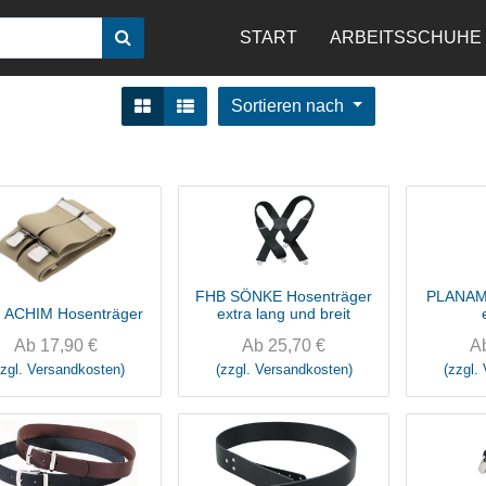
START
ARBEITSSCHUHE
Sortieren nach
FHB SÖNKE Hosenträger
PLANAM 
 ACHIM Hosenträger
extra lang und breit
Ab
17,90
€
Ab
25,70
€
A
zzgl. Versandkosten)
(zzgl. Versandkosten)
(zzgl.