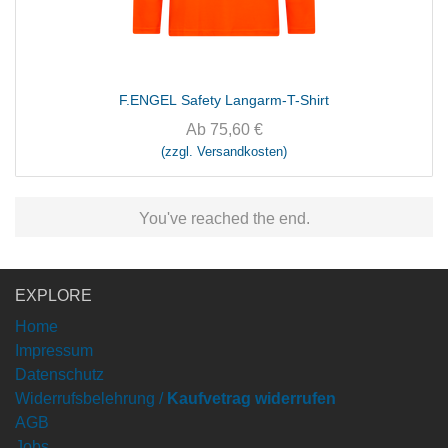
F.ENGEL Safety Langarm-T-Shirt
Ab
75,60
€
(zzgl. Versandkosten)
You've reached the end.
EXPLORE
Home
Impressum
Datenschutz
Widerrufsbelehrung /
Kaufvetrag widerrufen
AGB
Jobs